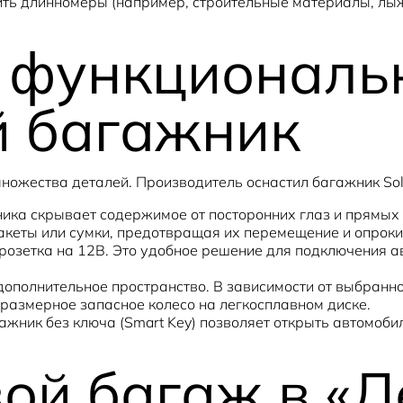
ть длинномеры (например, строительные материалы, лыжи
 функциональн
 багажник
ножества деталей. Производитель оснастил багажник Sol
ика скрывает содержимое от посторонних глаз и прямых
акеты или сумки, предотвращая их перемещение и опрок
озетка на 12В. Это удобное решение для подключения а
полнительное пространство. В зависимости от выбранной
оразмерное запасное колесо на легкосплавном диске.
ажник без ключа (Smart Key) позволяет открыть автомобил
ой багаж в «Л