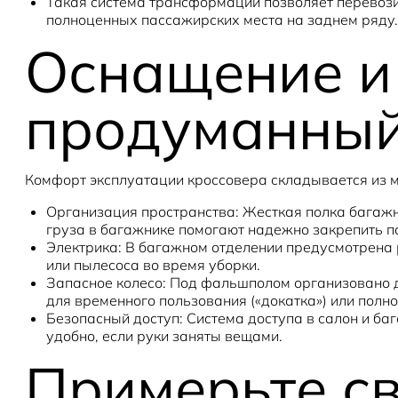
Такая система трансформации позволяет перевози
полноценных пассажирских места на заднем ряду.
Оснащение и
продуманный
Комфорт эксплуатации кроссовера складывается из м
Организация пространства:
Жесткая полка багажн
груза в багажнике помогают надежно закрепить п
Электрика:
В багажном отделении предусмотрена р
или пылесоса во время уборки.
Запасное колесо:
Под фальшполом организовано до
для временного пользования («докатка») или полн
Безопасный доступ:
Система доступа в салон и баг
удобно, если руки заняты вещами.
Примерьте св