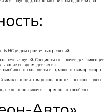
 или сноуборд), сохраняя при этом одно или два
ость:
aris HC рядом практичных решений:
 солнечных лучей. Специальные крючки для фиксации
идывание во время движения.
втомобильного холодильника, мощного компрессора
 комплектации, там располагается запасное колесо
ь, не доставая ключ из кармана, что особенно
еон-Авто»