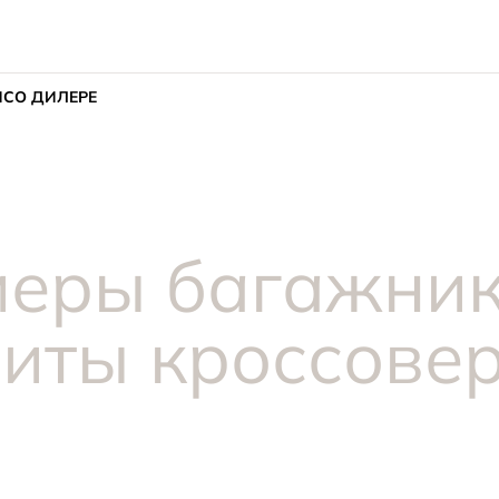
ИС
О ДИЛЕРЕ
еры багажника
риты кроссове