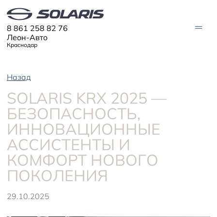
8 861 258 82 76
Леон-Авто
Краснодар
Назад
МОДЕЛИ
SOLARIS KRX 2025 —
Solaris HC
Solaris KRX
ЦИФРОВОЙ АВТОМОБИЛЬ
БЕЗОПАСНОСТЬ,
Solaris KRS
Solaris HS
ИННОВАЦИОННЫЕ
ПОКУПАТЕЛЯМ
Кредит
АССИСТЕНТЫ И
Трейд-ин
СЕРВИС
Корпоративным клиентам
КОМФОРТ НОВОГО
Запасные части
Оригинальные аксессуары
Запись на сервис
Тест-драйв
О ДИЛЕРЕ
ПОКОЛЕНИЯ
Гарантия
Solaris Страхование
Контакты
Руководства
Solaris Забота
Информация о дилере
Помощь на дорогах
Плати частями
29.10.2025
Новости